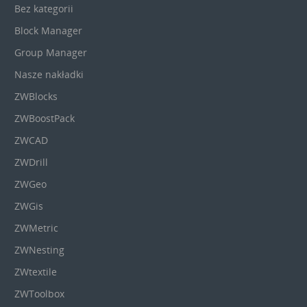
Bez kategorii
Block Manager
Group Manager
Nasze nakładki
ZWBlocks
ZWBoostPack
ZWCAD
ZWDrill
ZWGeo
ZWGis
ZWMetric
ZWNesting
ZWtextile
ZWToolbox