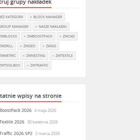
ltruj grupy nakładek
BEZ KATEGORII
BLOCK MANAGER
GROUP MANAGER
NASZE NAKŁADKI
ZWBLOCKS
ZWBOOSTPACK
ZWCAD
ZWDRILL
ZWGEO
ZWGIS
ZWMETRIC
ZWNESTING
ZWTEXTILE
ZWTOOLBOX
ZWTRAFFIC
tatnie wpisy na stronie
BoostPack 2026
4 maja 2026
extile 2026
30 kwietnia 2026
raffic 2026 SP2
2 marca 2026