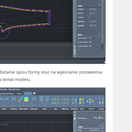
 dodanie opisu formy oraz na wykonanie zestawienia
a temat modelu.