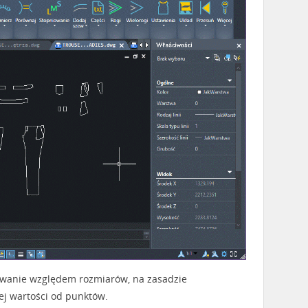
owanie względem rozmiarów, na zasadzie
j wartości od punktów.