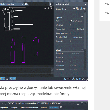
ZWT
ZW
wia precyzyjne wykorzystanie lub stworzenie własnej
 której można rozpocząć modelowanie formy.