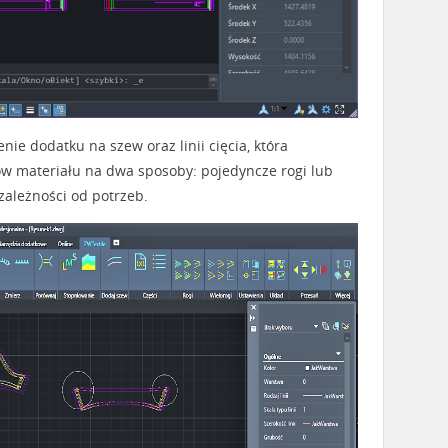
e dodatku na szew oraz linii cięcia, która
w materiału na dwa sposoby: pojedyncze rogi lub
zależności od potrzeb.