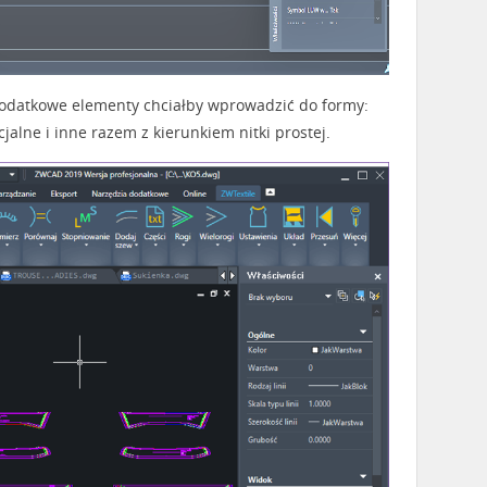
odatkowe elementy chciałby wprowadzić do formy:
cjalne i inne razem z kierunkiem nitki prostej.