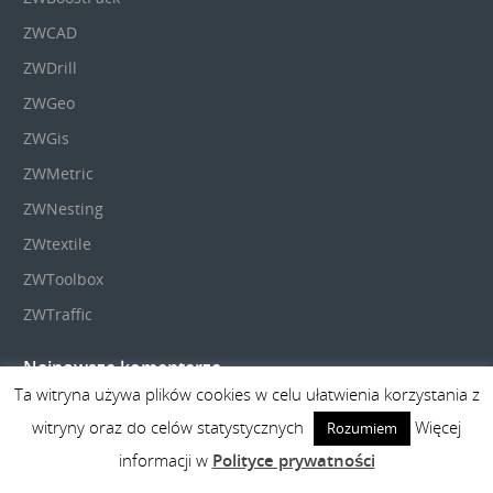
ZWCAD
ZWDrill
ZWGeo
ZWGis
ZWMetric
ZWNesting
ZWtextile
ZWToolbox
ZWTraffic
Najnowsze komentarze
Ta witryna używa plików cookies w celu ułatwienia korzystania z
witryny oraz do celów statystycznych
Więcej
Rozumiem
informacji w
Polityce prywatności
COPYRIGHT © 2026
BLOG CAD
. THEME BY
VOLTHEMES