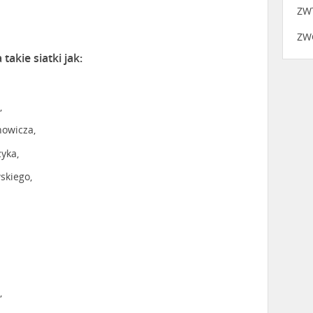
ZWT
ZW
akie siatki jak:
,
nowicza,
yka,
skiego,
,