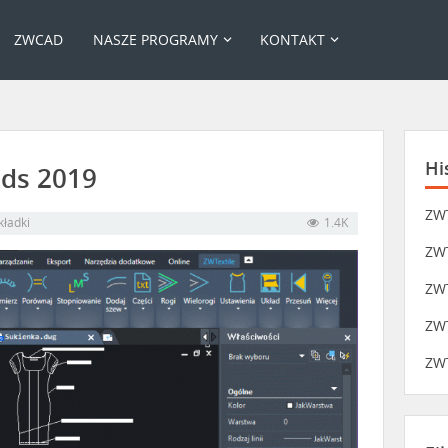
ZWCAD
NASZE PROGRAMY
KONTAKT
Hi
ids 2019
ZWT
ładki
1.4K
ZWT
ZWT
ZWT
ZWT