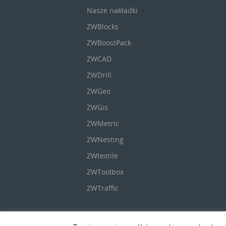
Nasze nakładki
ZWBlocks
ZWBoostPack
ZWCAD
ZWDrill
ZWGeo
ZWGis
ZWMetric
ZWNesting
ZWtextile
ZWToolbox
ZWTraffic