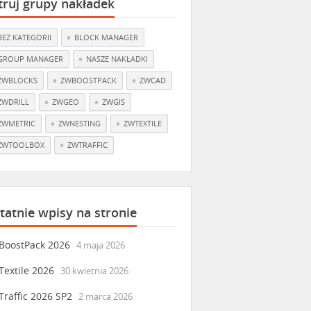
ltruj grupy nakładek
BEZ KATEGORII
BLOCK MANAGER
GROUP MANAGER
NASZE NAKŁADKI
ZWBLOCKS
ZWBOOSTPACK
ZWCAD
ZWDRILL
ZWGEO
ZWGIS
ZWMETRIC
ZWNESTING
ZWTEXTILE
ZWTOOLBOX
ZWTRAFFIC
tatnie wpisy na stronie
BoostPack 2026
4 maja 2026
extile 2026
30 kwietnia 2026
raffic 2026 SP2
2 marca 2026