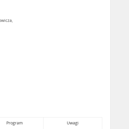
owicza,
Program
Uwagi