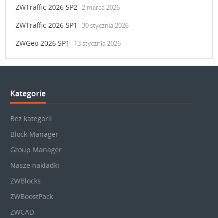
ZWTraffic 2026 SP2
2 marca 2026
ZWTraffic 2026 SP1
30 stycznia 2026
ZWGeo 2026 SP1
13 stycznia 2026
Kategorie
Bez kategorii
Block Manager
Group Manager
Nasze nakładki
ZWBlocks
ZWBoostPack
ZWCAD