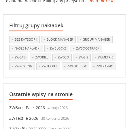
działania nakładki. Kliknij aby przejść na…
Read more »
Filtruj grupy nakładek
BEZ KATEGORII
BLOCK MANAGER
GROUP MANAGER
NASZE NAKŁADKI
ZWBLOCKS
ZWBOOSTPACK
ZWCAD
ZWDRILL
ZWGEO
ZWGIS
ZWMETRIC
ZWNESTING
ZWTEXTILE
ZWTOOLBOX
ZWTRAFFIC
Ostatnie wpisy na stronie
ZWBoostPack 2026
4 maja 2026
ZWTextile 2026
30 kwietnia 2026
ZWTraffic 2026 SP2